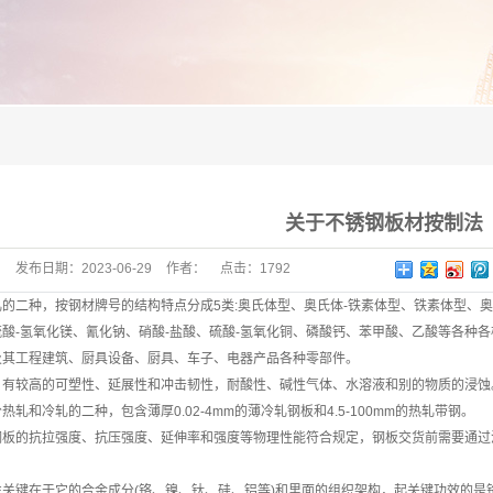
关于不锈钢板材按制法
发布日期：
2023-06-29
作者：
点击：
1792
的二种，按钢材牌号的结构特点分成5类:奥氏体型、奥氏体-铁素体型、铁素体型、
酸-氢氧化镁、氰化钠、硝酸-盐酸、硫酸-氢氧化铜、磷酸钙、苯甲酸、乙酸等各种
及其工程建筑、厨具设备、厨具、车子、电器产品各种零部件。
，有较高的可塑性、延展性和冲击韧性，耐酸性、碱性气体、水溶液和别的物质的浸蚀
热轧和冷轧的二种，包含薄厚0.02-4mm的薄冷轧钢板和4.5-100mm的热轧带钢。
板的抗拉强度、抗压强度、延伸率和强度等物理性能符合规定，钢板交货前需要通过淬火、时效
性关键在于它的合金成分(铬、镍、钛、硅、铝等)和里面的组织架构，起关键功效的