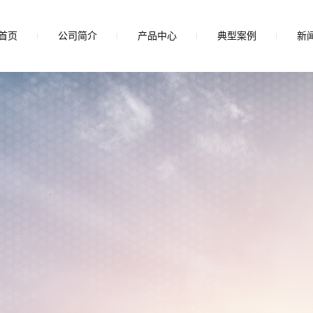
首页
公司简介
产品中心
典型案例
新
公司简介
430光板
板材展示
公
磨砂板
行
油磨板
技
轧花板
不锈钢板材
抗指纹板