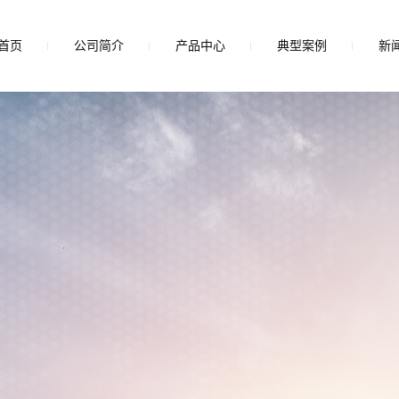
首页
公司简介
产品中心
典型案例
新
公司简介
湖州430光板
板材展示
公
湖州磨砂板
行
湖州油磨板
技
湖州轧花板
湖州不锈钢板材
湖州抗指纹板